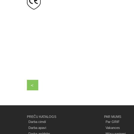
<
PREČU KATALOGS
PAR MUMS
Darba cimdi
Par GRIF
Darba apavi
Vakances
Darba apģērbs
Mūsu partneri