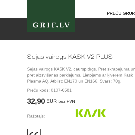
PREČU GRUP
Sejas vairogs KASK V2 PLUS
Sejas vairogs KASK V2, caurspīdīgs. Pret skrāpējuma u
pret aizsvīšanas pārklājums. Lietojams ar ķiverēm Kask
Plasma AQ. Atbilst: EN170 un EN166. Svars: 70g.
Preču kods:
0107-0581
32,90
EUR
bez PVN
Ražotājs: