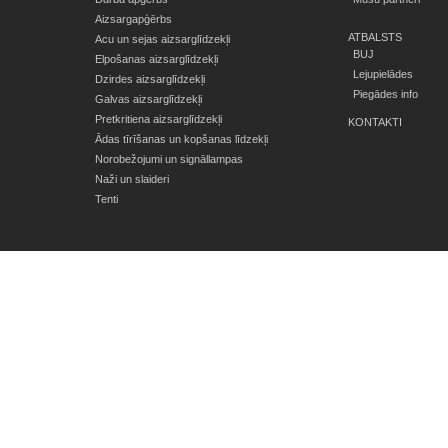
Aizsargapģērbs
ATBALSTS
Acu un sejas aizsarglīdzekļi
BUJ
Elpošanas aizsarglīdzekļi
Lejupielādes
Dzirdes aizsarglīdzekļi
Piegādes info
Galvas aizsarglīdzekļi
Pretkritiena aizsarglīdzekļi
KONTAKTI
Ādas tīrīšanas un kopšanas līdzekļi
Norobežojumi un signāllampas
Naži un slaideri
Tenti