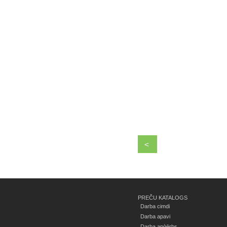
<
PREČU KATALOGS
Darba cimdi
Darba apavi
Darba apģērbs