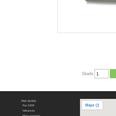
Skaits
PAR MUMS
Par GRIF
Vakances
Mūsu partneri