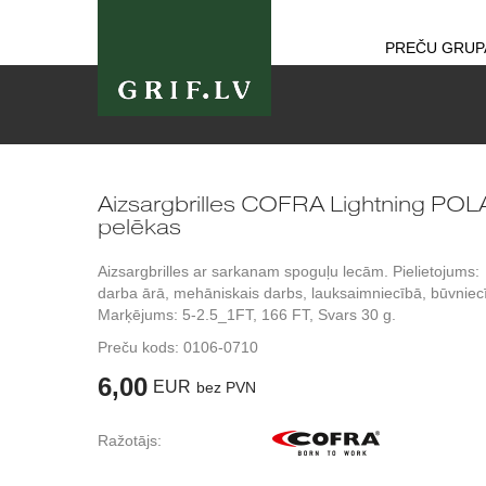
PREČU GRUP
Aizsargbrilles COFRA Lightning POL
pelēkas
Aizsargbrilles ar sarkanam spoguļu lecām. Pielietojums:
darba ārā, mehāniskais darbs, lauksaimniecībā, būvniec
Marķējums: 5-2.5_1FT, 166 FT, Svars 30 g.
Preču kods:
0106-0710
6,00
EUR
bez PVN
Ražotājs: