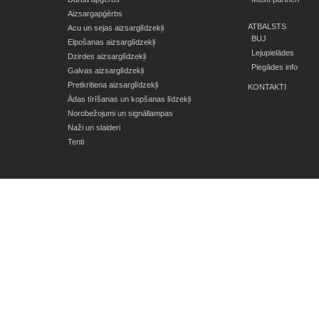
Aizsargapģērbs
ATBALSTS
Acu un sejas aizsarglīdzekļi
BUJ
Elpošanas aizsarglīdzekļi
Lejupielādes
Dzirdes aizsarglīdzekļi
Piegādes info
Galvas aizsarglīdzekļi
Pretkritiena aizsarglīdzekļi
KONTAKTI
Ādas tīrīšanas un kopšanas līdzekļi
Norobežojumi un signāllampas
Naži un slaideri
Tenti