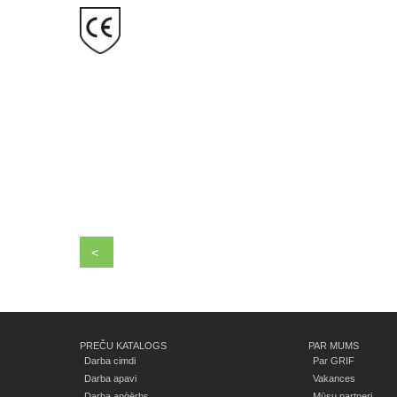
<
PREČU KATALOGS
PAR MUMS
Darba cimdi
Par GRIF
Darba apavi
Vakances
Darba apģērbs
Mūsu partneri