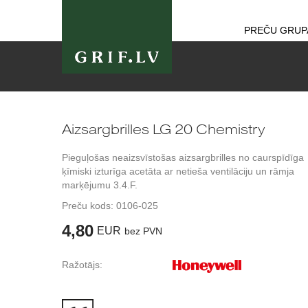
PREČU GRUP
Aizsargbrilles LG 20 Chemistry
Pieguļošas neaizsvīstošas aizsargbrilles no caurspīdīga
ķīmiski izturīga acetāta ar netieša ventilāciju un rāmja
marķējumu 3.4.F.
Preču kods:
0106-025
4,80
EUR
bez PVN
Ražotājs: