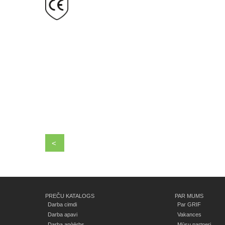
<
PREČU KATALOGS
PAR MUMS
Darba cimdi
Par GRIF
Darba apavi
Vakances
Darba apģērbs
Mūsu partneri