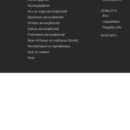
Aizsargapģērbs
ATBALSTS
Acu un sejas aizsarglīdzekļi
BUJ
Elpošanas aizsarglīdzekļi
Lejupielādes
Dzirdes aizsarglīdzekļi
Piegādes info
Galvas aizsarglīdzekļi
Pretkritiena aizsarglīdzekļi
KONTAKTI
Ādas tīrīšanas un kopšanas līdzekļi
Norobežojumi un signāllampas
Naži un slaideri
Tenti