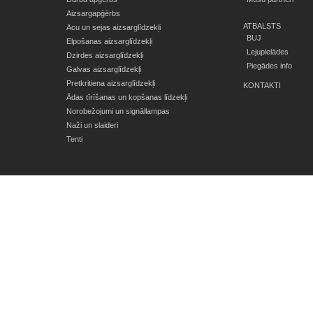
Aizsargapģērbs
ATBALSTS
Acu un sejas aizsarglīdzekļi
BUJ
Elpošanas aizsarglīdzekļi
Lejupielādes
Dzirdes aizsarglīdzekļi
Piegādes info
Galvas aizsarglīdzekļi
Pretkritiena aizsarglīdzekļi
KONTAKTI
Ādas tīrīšanas un kopšanas līdzekļi
Norobežojumi un signāllampas
Naži un slaideri
Tenti