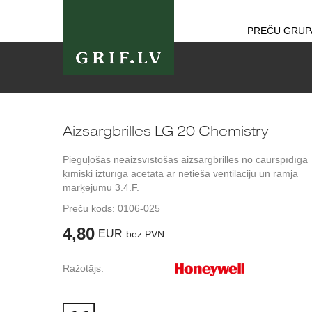
PREČU GRUP
Aizsargbrilles LG 20 Chemistry
Pieguļošas neaizsvīstošas aizsargbrilles no caurspīdīga
ķīmiski izturīga acetāta ar netieša ventilāciju un rāmja
marķējumu 3.4.F.
Preču kods:
0106-025
4,80
EUR
bez PVN
Ražotājs: