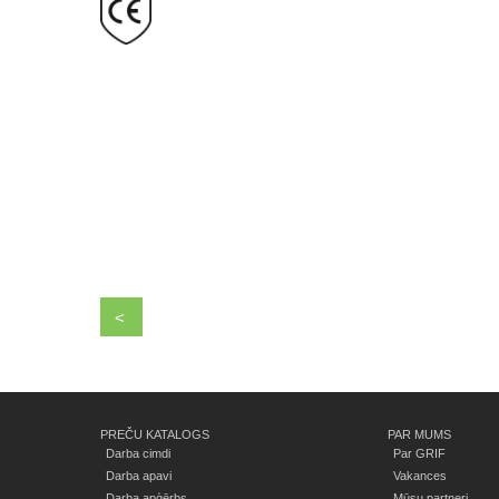
<
PREČU KATALOGS
PAR MUMS
Darba cimdi
Par GRIF
Darba apavi
Vakances
Darba apģērbs
Mūsu partneri