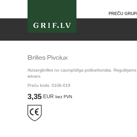
PREČU GRUP
Brilles Pivolux
Aizsargbrilles no caurspīdīga polikarbonāta. Regulējams
ietvars.
Preču kods:
0106-019
3,35
EUR
bez PVN