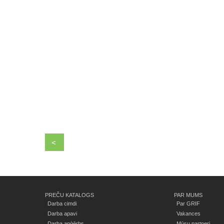
<
PREČU KATALOGS
PAR MUMS
Darba cimdi
Par GRIF
Darba apavi
Vakances
Darba apģērbs
Mūsu partneri