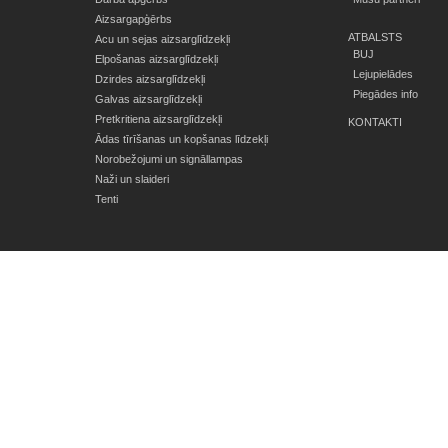
Aizsargapģērbs
ATBALSTS
Acu un sejas aizsarglīdzekļi
BUJ
Elpošanas aizsarglīdzekļi
Lejupielādes
Dzirdes aizsarglīdzekļi
Piegādes info
Galvas aizsarglīdzekļi
Pretkritiena aizsarglīdzekļi
KONTAKTI
Ādas tīrīšanas un kopšanas līdzekļi
Norobežojumi un signāllampas
Naži un slaideri
Tenti