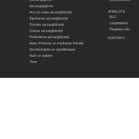
Aizsargapģērbs
ATBALSTS
Acu un sejas aizsarglīdzekļi
BUJ
Elpošanas aizsarglīdzekļi
Lejupielādes
Dzirdes aizsarglīdzekļi
Piegādes info
Galvas aizsarglīdzekļi
Pretkritiena aizsarglīdzekļi
KONTAKTI
Ādas tīrīšanas un kopšanas līdzekļi
Norobežojumi un signāllampas
Naži un slaideri
Tenti