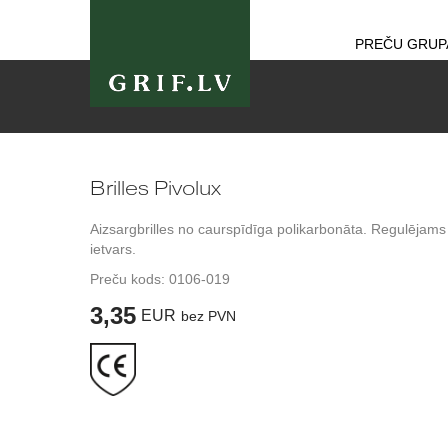
PREČU GRUP
Brilles Pivolux
Aizsargbrilles no caurspīdīga polikarbonāta. Regulējams
ietvars.
Preču kods:
0106-019
3,35
EUR
bez PVN