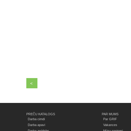
<
PREČU KATALOGS
PAR MUMS
Darba cimdi
Par GRIF
Darba apavi
Vakances
Darba apģērbs
Mūsu partneri