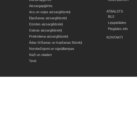
Aizsargapģērbs
ATBALSTS
Acu un sejas aizsarglīdzekļi
BUJ
Elpošanas aizsarglīdzekļi
Lejupielādes
Dzirdes aizsarglīdzekļi
Piegādes info
Galvas aizsarglīdzekļi
Pretkritiena aizsarglīdzekļi
KONTAKTI
Ādas tīrīšanas un kopšanas līdzekļi
Norobežojumi un signāllampas
Naži un slaideri
Tenti