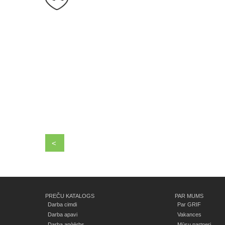
<
PREČU KATALOGS
PAR MUMS
Darba cimdi
Par GRIF
Darba apavi
Vakances
Darba apģērbs
Mūsu partneri