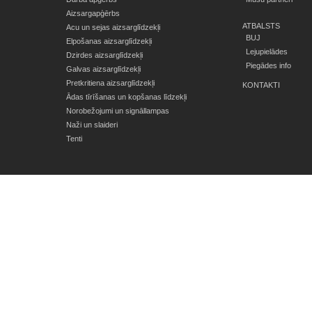
Aizsargapģērbs
ATBALSTS
Acu un sejas aizsarglīdzekļi
BUJ
Elpošanas aizsarglīdzekļi
Lejupielādes
Dzirdes aizsarglīdzekļi
Piegādes info
Galvas aizsarglīdzekļi
Pretkritiena aizsarglīdzekļi
KONTAKTI
Ādas tīrīšanas un kopšanas līdzekļi
Norobežojumi un signāllampas
Naži un slaideri
Tenti