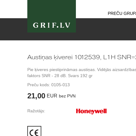
PREČU GRUP
Austiņas ķiverei 1012539, L1H SNR
Pie ķiveres piestiprināmas austiņas. Vidējās aizsardzība
faktors SNR - 28 dB. Svars 192 gr
Preču kods:
0105-013
21,00
EUR
bez PVN
Ražotājs: