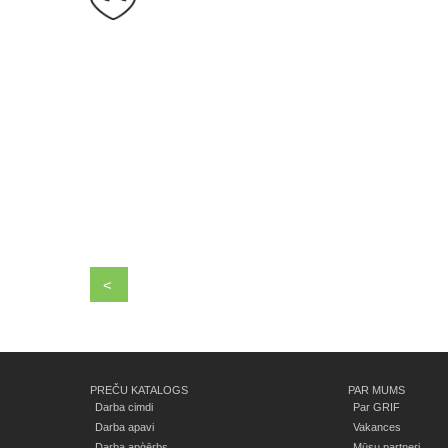
<
PREČU KATALOGS
PAR MUMS
Darba cimdi
Par GRIF
Darba apavi
Vakances
Darba apģērbs
Mūsu partneri