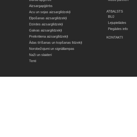
Aizsargapģērbs
ATBALSTS
Acu un sejas aizsarglīdzekļi
BUJ
Elpošanas aizsarglīdzekļi
Lejupielādes
Dzirdes aizsarglīdzekļi
Piegādes info
Galvas aizsarglīdzekļi
Pretkritiena aizsarglīdzekļi
KONTAKTI
Ādas tīrīšanas un kopšanas līdzekļi
Norobežojumi un signāllampas
Naži un slaideri
Tenti