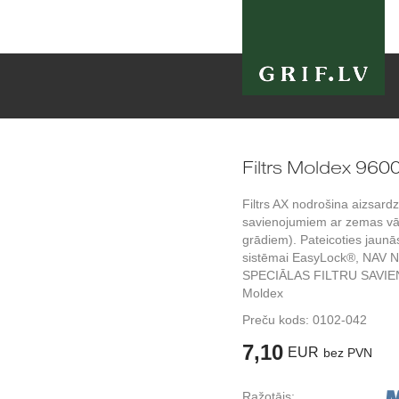
Filtrs Moldex 960
Filtrs AX nodrošina aizsard
savienojumiem ar zemas vā
grādiem). Pateicoties jaunā
sistēmai EasyLock®, NAV
SPECIĀLAS FILTRU SAVIE
Moldex
Preču kods:
0102-042
7,10
EUR
bez PVN
Ražotājs: