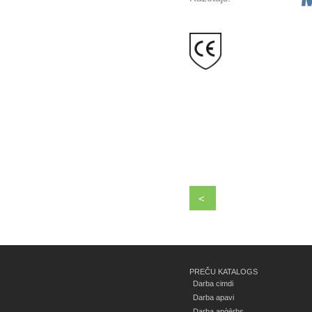
<
PREČU KATALOGS
Darba cimdi
Darba apavi
Darba apģērbs