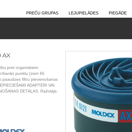
PREČU GRUPAS
LEJUPIELĀDES
PIEGĀDE
0 AX
zību pret organiskiem
rīšanās punktu (zem 65
s paaudzes filtru pievienošanas
 NEPIECIEŠAMI ADAPTERI VAI
NOŠANAS DETAĻAS. Ražotājs: