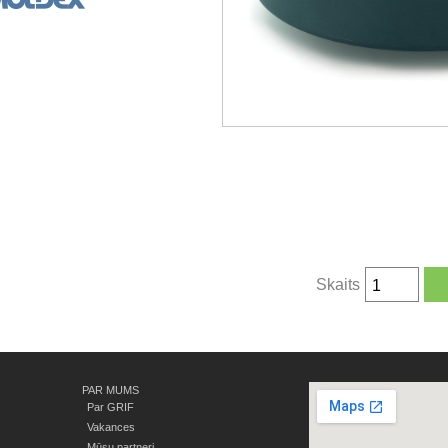
Skaits
PAR MUMS
Par GRIF
Vakances
Mūsu partneri