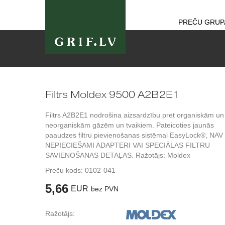
PREČU GRUP
Filtrs Moldex 9500 A2B2E1
Filtrs A2B2E1 nodrošina aizsardzību pret organiskām un
neorganiskām gāzēm un tvaikiem. Pateicoties jaunās
paaudzes filtru pievienošanas sistēmai EasyLock®, NAV
NEPIECIEŠAMI ADAPTERI VAI SPECIĀLAS FILTRU
SAVIENOŠANAS DETAĻAS. Ražotājs: Moldex
Preču kods:
0102-041
5,66
EUR
bez PVN
Ražotājs: