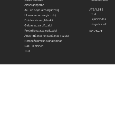
Aizsargapģērbs
ATBALSTS
Acu un sejas aizsarglīdzekļi
BUJ
Elpošanas aizsarglīdzekļi
Lejupielādes
Dzirdes aizsarglīdzekļi
Piegādes info
Galvas aizsarglīdzekļi
Pretkritiena aizsarglīdzekļi
KONTAKTI
Ādas tīrīšanas un kopšanas līdzekļi
Norobežojumi un signāllampas
Naži un slaideri
Tenti