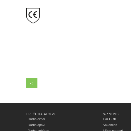
<
PREČU KATALOGS
PAR MUMS
Darba cimdi
Par GRIF
Darba apavi
Vakances
Darba apģērbs
Mūsu partneri