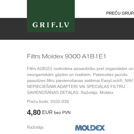
PREČU GRUP
Filtrs Moldex 9300 A1B1E1
Filtrs A1B1E1 nodrošina aizsardzību pret organiskām un
neorganiskām gāzēm un tvaikiem. Pateicoties jaunās
paaudzes filtru pievienošanas sistēmai EasyLock®, NAV
NEPIECIEŠAMI ADAPTERI VAI SPECIĀLAS FILTRU
SAVIENOŠANAS DETAĻAS. Ražotājs: Moldex
Preču kods:
0102-039
4,80
EUR
bez PVN
Ražotājs: