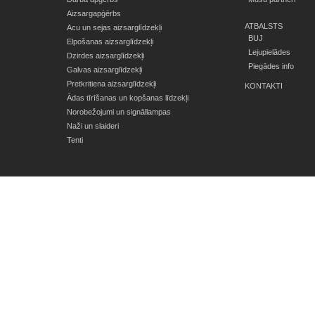
Aizsargapģērbs
ATBALSTS
Acu un sejas aizsarglīdzekļi
BUJ
Elpošanas aizsarglīdzekļi
Lejupielādes
Dzirdes aizsarglīdzekļi
Piegādes info
Galvas aizsarglīdzekļi
Pretkritiena aizsarglīdzekļi
KONTAKTI
Ādas tīrīšanas un kopšanas līdzekļi
Norobežojumi un signāllampas
Naži un slaideri
Tenti