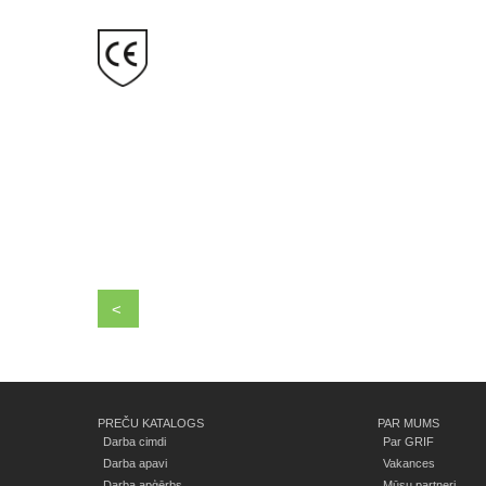
<
PREČU KATALOGS
PAR MUMS
Darba cimdi
Par GRIF
Darba apavi
Vakances
Darba apģērbs
Mūsu partneri