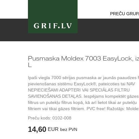
PREČU GRUP
Pusmaska Moldex 7003 EasyLock, i
L
Ipaši viegla 7000 sērijas pusmaska ar jaunās paaudzes fi
pievienošanas sistēmu EasyLock®, pateicoties tai NAV
NEPIECIEŠAMI ADAPTERI VAI SPECIĀLAS FILTRU
SAVIENOŠANAS DETAĻAS. Iespējams kompektēt gāzes
filtrus un putekļu filtrus kopā, kā arī lietot tikai ar putekļu
filtriem vai tikai gāzes filtriem. PVC free! Ražotājs: Molde
Preču kods:
0102-008
14,60
EUR
bez PVN