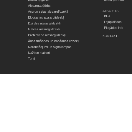
Aizsargapģērbs
ATBALSTS
Acu un sejas aizsarglīdzekļi
BUJ
Elpošanas aizsarglīdzekļi
Lejupielādes
Dzirdes aizsarglīdzekļi
Piegādes info
Galvas aizsarglīdzekļi
Pretkritiena aizsarglīdzekļi
KONTAKTI
Ādas tīrīšanas un kopšanas līdzekļi
Norobežojumi un signāllampas
Naži un slaideri
Tenti