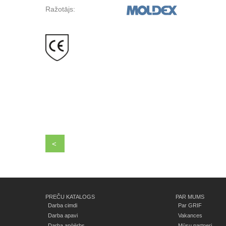
Ražotājs:
<
PREČU KATALOGS
PAR MUMS
Darba cimdi
Par GRIF
Darba apavi
Vakances
Darba apģērbs
Mūsu partneri