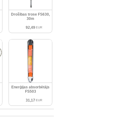
Drošības trose FS630,
30m
92,49
EUR
Enerģijas absorbētājs
FS503
31,17
EUR