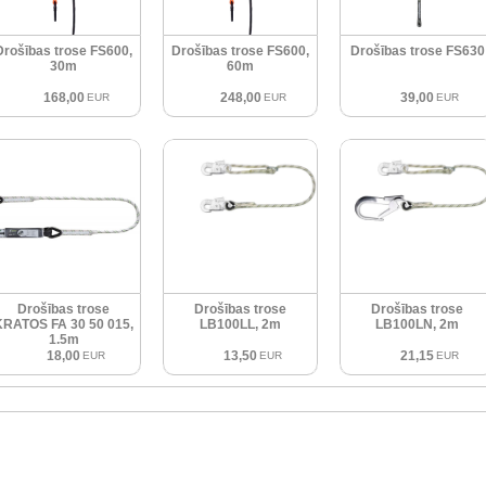
Drošības trose FS600,
Drošības trose FS600,
Drošības trose FS630
30m
60m
168,00
248,00
39,00
EUR
EUR
EUR
Drošības trose
Drošības trose
Drošības trose
KRATOS FA 30 50 015,
LB100LL, 2m
LB100LN, 2m
1.5m
18,00
13,50
21,15
EUR
EUR
EUR