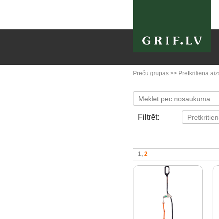
Preču grupas
>>
Pretkritiena aiz
Filtrēt:
1
2