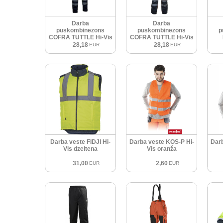
Darba
Darba
puskombinezons
puskombinezons
p
COFRA TUTTLE Hi-Vis
COFRA TUTTLE Hi-Vis
dzeltens
oranžs
H
28,18
28,18
EUR
EUR
Darba veste FIDJI Hi-
Darba veste KOS-P Hi-
Darb
Vis dzeltena
Vis oranža
31,00
2,60
EUR
EUR