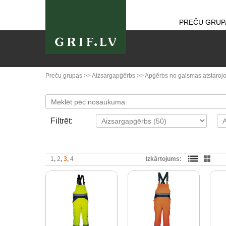
PREČU GRUP
Preču grupas
>>
Aizsargapģērbs
>>
Apģērbs no gaismas atstarojo
Filtrēt:
1
2
3
4
Izkārtojums: