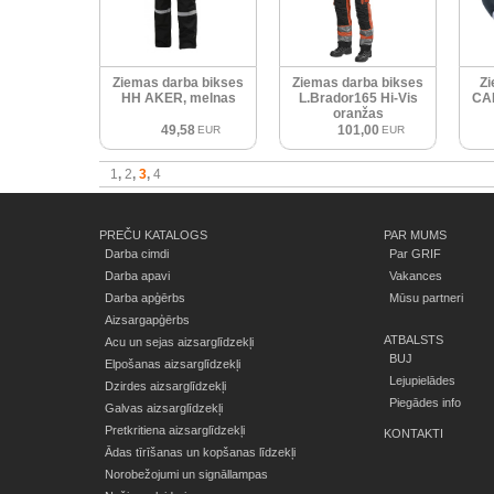
Ziemas darba bikses
Ziemas darba bikses
Zi
HH AKER, melnas
L.Brador165 Hi-Vis
CAN
oranžas
49,58
101,00
EUR
EUR
1
2
3
4
PREČU KATALOGS
PAR MUMS
Darba cimdi
Par GRIF
Darba apavi
Vakances
Darba apģērbs
Mūsu partneri
Aizsargapģērbs
ATBALSTS
Acu un sejas aizsarglīdzekļi
BUJ
Elpošanas aizsarglīdzekļi
Lejupielādes
Dzirdes aizsarglīdzekļi
Piegādes info
Galvas aizsarglīdzekļi
Pretkritiena aizsarglīdzekļi
KONTAKTI
Ādas tīrīšanas un kopšanas līdzekļi
Norobežojumi un signāllampas