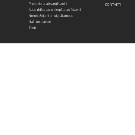
Pretkritiena aizsarglīdzekļi
KONTAKTI
Ādas tīrīšanas un kopšanas līdzekļi
Norobežojumi un signāllampas
Naži un slaideri
Tenti