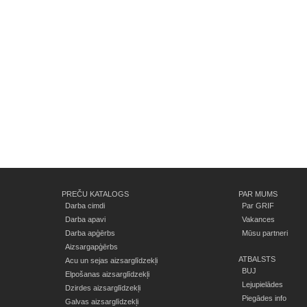
PREČU KATALOGS
PAR MUMS
Darba cimdi
Par GRIF
Darba apavi
Vakances
Darba apģērbs
Mūsu partneri
Aizsargapģērbs
ATBALSTS
Acu un sejas aizsarglīdzekļi
BUJ
Elpošanas aizsarglīdzekļi
Lejupielādes
Dzirdes aizsarglīdzekļi
Piegādes info
Galvas aizsarglīdzekļi